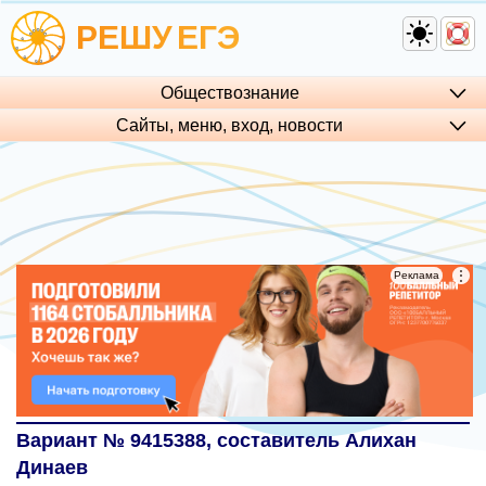
РЕШУ
ЕГЭ
Обществознание
Сайты, меню, вход, но­во­сти
⋮
⋮
Реклама
Реклама
Вариант № 9415388
, составитель Алихан
Динаев